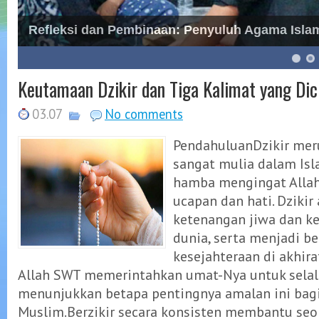
Refleksi dan Pembinaan: Penyuluh Agama Is
6
7
8
Keutamaan Dzikir dan Tiga Kalimat yang Dic
03.07
No comments
PendahuluanDzikir mer
sangat mulia dalam Isl
hamba mengingat Allah
ucapan dan hati. Dzikir
ketenangan jiwa dan k
dunia, serta menjadi be
kesejahteraan di akhira
Allah SWT memerintahkan umat-Nya untuk selalu
menunjukkan betapa pentingnya amalan ini bagi
Muslim.Berzikir secara konsisten membantu se