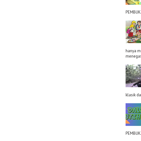
PEMBUKA
hanya me
menegas
klasik d
PEMBUKAA