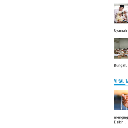
Uyainah 
Bungah, 
VIRAL 
menginga
Dzikir...