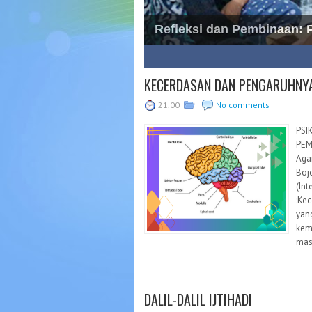
Refleksi dan Pembinaan:
1
2
3
4
5
6
7
8
KECERDASAN DAN PENGARUHNY
21.00
No comments
PSI
PEM
Aga
Boj
(In
:Ke
yan
kem
masa
DALIL-DALIL IJTIHADI