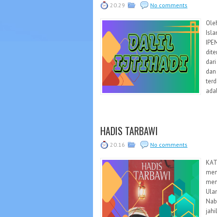
20.29
No comments
Ole
Isl
IPE
dite
dari
dan
terd
ada
HADIS TARBAWI
20.16
No comments
KAT
mem
men
Ula
Nab
jah