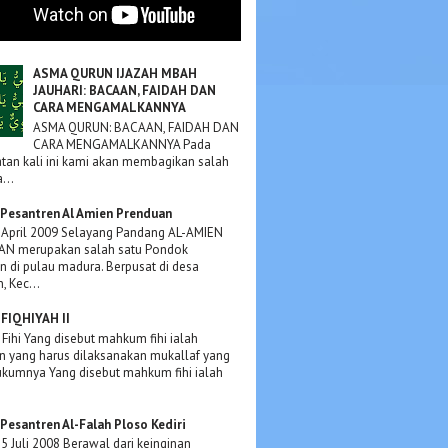
ASMA QURUN IJAZAH MBAH
JAUHARI: BACAAN, FAIDAH DAN
CARA MENGAMALKANNYA
ASMA QURUN: BACAAN, FAIDAH DAN
CARA MENGAMALKANNYA Pada
an kali ini kami akan membagikan salah
...
Pesantren Al Amien Prenduan
 April 2009 Selayang Pandang AL-AMIEN
N merupakan salah satu Pondok
n di pulau madura. Berpusat di desa
, Kec...
FIQHIYAH II
ihi Yang disebut mahkum fihi ialah
n yang harus dilaksanakan mukallaf yang
hukumnya Yang disebut mahkum fihi ialah
Pesantren Al-Falah Ploso Kediri
15 Juli 2008 Berawal dari keinginan