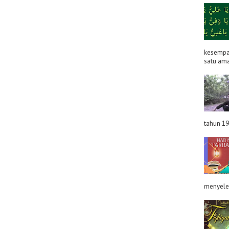
kesempat
satu ama
tahun 19
menyeles