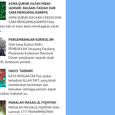
ASMA QURUN IJAZAH MBAH
JAUHARI: BACAAN, FAIDAH DAN
CARA MENGAMALKANNYA
ASMA QURUN: BACAAN, FAIDAH DAN
CARA MENGAMALKANNYA Pada
an kali ini kami akan membagikan salah
...
PENGEMBANGAN KURIKULUM
Oleh kang Badrun BAB I
PEMBUKAAN Selayang Pandang
Perjalanan Kurikulum Nasional
Dalam perjalanan sejarah sejak
45, kurikulum pendidi...
HADIS TARBAWI
KATA PENGANTAR Puji syukur
kehadirat ALLAH SWT, yang telah
memberikan kesehatan dan
kekuatan sehingga penulis dapat
aikan makalah ya...
MAKALAH MASAILUL FIQHIYAH
MAKALAH MASAILUL FIQHIYAH Oleh :
Lamiran STIT MUHAMMADIYAH