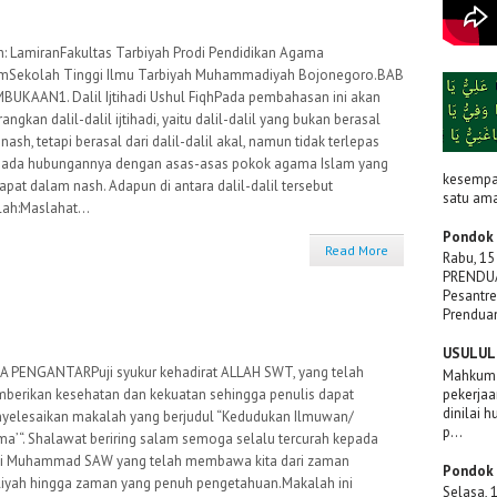
h: LamiranFakultas Tarbiyah Prodi Pendidikan Agama
amSekolah Tinggi Ilmu Tarbiyah Muhammadiyah Bojonegoro.BAB
MBUKAAN1. Dalil Ijtihadi Ushul FiqhPada pembahasan ini akan
rangkan dalil-dalil ijtihadi, yaitu dalil-dalil yang bukan berasal
 nash, tetapi berasal dari dalil-dalil akal, namun tidak terlepas
 ada hubungannya dengan asas-asas pokok agama Islam yang
kesempat
apat dalam nash. Adapun di antara dalil-dalil tersebut
satu ama
lah:Maslahat...
Pondok 
Read More
Rabu, 15
PRENDUA
Pesantre
Prenduan
USULUL 
A PENGANTARPuji syukur kehadirat ALLAH SWT, yang telah
Mahkum F
pekerjaa
berikan kesehatan dan kekuatan sehingga penulis dapat
dinilai 
yelesaikan makalah yang berjudul “Kedudukan Ilmuwan/
p...
ma’“. Shalawat beriring salam semoga selalu tercurah kepada
i Muhammad SAW yang telah membawa kita dari zaman
Pondok 
iliyah hingga zaman yang penuh pengetahuan.Makalah ini
Selasa, 