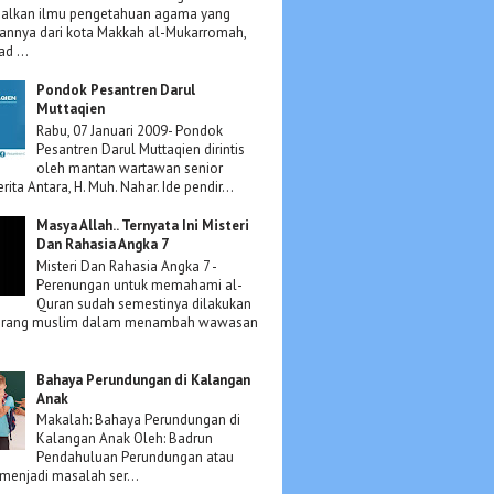
lkan ilmu pengetahuan agama yang
annya dari kota Makkah al-Mukarromah,
d ...
Pondok Pesantren Darul
Muttaqien
Rabu, 07 Januari 2009- Pondok
Pesantren Darul Muttaqien dirintis
oleh mantan wartawan senior
rita Antara, H. Muh. Nahar. Ide pendir...
Masya Allah.. Ternyata Ini Misteri
Dan Rahasia Angka 7
Misteri Dan Rahasia Angka 7 -
Perenungan untuk memahami al-
Quran sudah semestinya dilakukan
orang muslim dalam menambah wawasan
Bahaya Perundungan di Kalangan
Anak
Makalah: Bahaya Perundungan di
Kalangan Anak Oleh: Badrun
Pendahuluan Perundungan atau
 menjadi masalah ser...