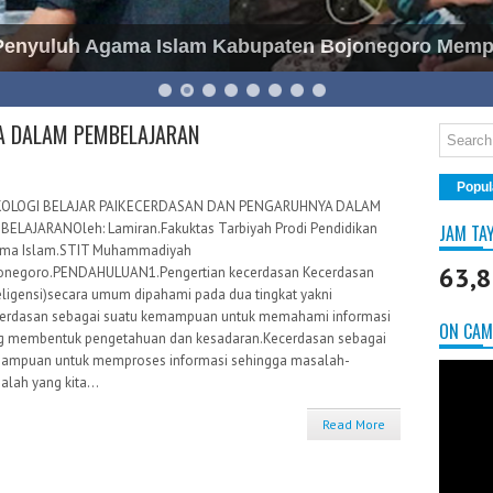
 Penyuluh Agama Islam Kabupaten Bojonegoro Mem
A DALAM PEMBELAJARAN
Popul
KOLOGI BELAJAR PAIKECERDASAN DAN PENGARUHNYA DALAM
BELAJARANOleh: Lamiran.Fakuktas Tarbiyah Prodi Pendidikan
JAM TA
ma Islam.STIT Muhammadiyah
63,
onegoro.PENDAHULUAN1.Pengertian kecerdasan Kecerdasan
teligensi)secara umum dipahami pada dua tingkat yakni
cerdasan sebagai suatu kemampuan untuk memahami informasi
ON CAM
g membentuk pengetahuan dan kesadaran.Kecerdasan sebagai
ampuan untuk memproses informasi sehingga masalah-
lah yang kita...
Read More