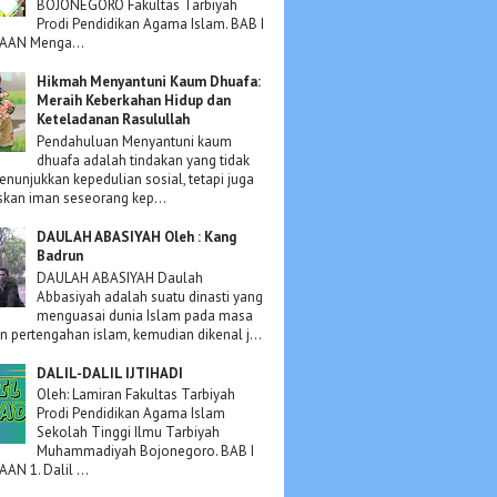
BOJONEGORO Fakultas Tarbiyah
Prodi Pendidikan Agama Islam. BAB I
AN Menga...
Hikmah Menyantuni Kaum Dhuafa:
Meraih Keberkahan Hidup dan
Keteladanan Rasulullah
Pendahuluan Menyantuni kaum
dhuafa adalah tindakan yang tidak
nunjukkan kepedulian sosial, tetapi juga
kan iman seseorang kep...
DAULAH ABASIYAH Oleh : Kang
Badrun
DAULAH ABASIYAH Daulah
Abbasiyah adalah suatu dinasti yang
menguasai dunia Islam pada masa
an pertengahan islam, kemudian dikenal j...
DALIL-DALIL IJTIHADI
Oleh: Lamiran Fakultas Tarbiyah
Prodi Pendidikan Agama Islam
Sekolah Tinggi Ilmu Tarbiyah
Muhammadiyah Bojonegoro. BAB I
N 1. Dalil ...