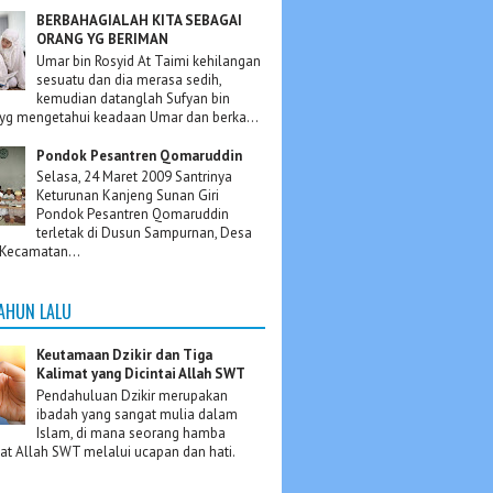
BERBAHAGIALAH KITA SEBAGAI
ORANG YG BERIMAN
Umar bin Rosyid At Taimi kehilangan
sesuatu dan dia merasa sedih,
kemudian datanglah Sufyan bin
yg mengetahui keadaan Umar dan berka...
Pondok Pesantren Qomaruddin
Selasa, 24 Maret 2009 Santrinya
Keturunan Kanjeng Sunan Giri
Pondok Pesantren Qomaruddin
terletak di Dusun Sampurnan, Desa
Kecamatan...
TAHUN LALU
Keutamaan Dzikir dan Tiga
Kalimat yang Dicintai Allah SWT
Pendahuluan Dzikir merupakan
ibadah yang sangat mulia dalam
Islam, di mana seorang hamba
t Allah SWT melalui ucapan dan hati.