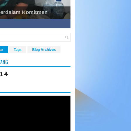
perdalam Komitmen
ar
Tags
Blog Archives
YANG
814