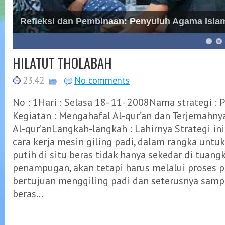
Refleksi dan Pembinaan: Penyuluh Agama Is
6
7
8
HILATUT THOLABAH
23.42
No comments
No : 1Hari : Selasa 18- 11- 2008Nama strategi : 
Kegiatan : Mengahafal Al-qur’an dan TerjemahnyaA
Al-qur’anLangkah-langkah : Lahirnya Strategi ini
cara kerja mesin giling padi, dalam rangka untu
putih di situ beras tidak hanya sekedar di tuan
penampugan, akan tetapi harus melalui proses 
bertujuan menggiling padi dan seterusnya samp
beras...