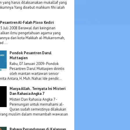
n yang harus dilaksanakan mukallaf yang
hukumnya Yang disebut mahkum fihi ialah
Pesantren Al-Falah Ploso Kediri
15 Juli 2008 Berawal dari keinginan
lkan ilmu pengetahuan agama yang
annya dari kota Makkah al-Mukarromah,
d ...
Pondok Pesantren Darul
Muttaqien
Rabu, 07 Januari 2009- Pondok
Pesantren Darul Muttaqien dirintis
oleh mantan wartawan senior
rita Antara, H. Muh. Nahar. Ide pendir...
Masya Allah.. Ternyata Ini Misteri
Dan Rahasia Angka 7
Misteri Dan Rahasia Angka 7 -
Perenungan untuk memahami al-
Quran sudah semestinya dilakukan
orang muslim dalam menambah wawasan
Bahaya Perundungan di Kalangan