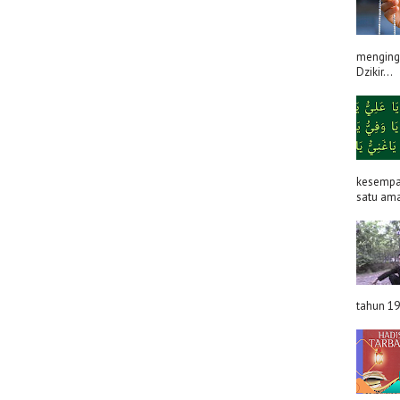
menginga
Dzikir...
kesempat
satu ama
tahun 19