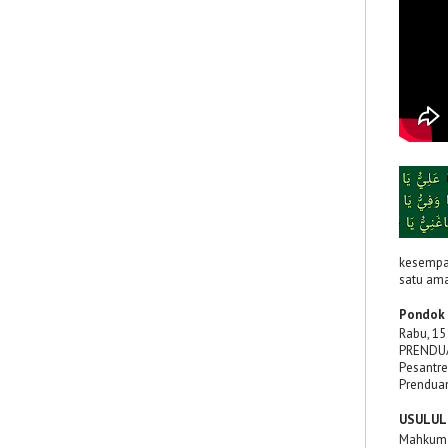
kesempat
satu ama
Pondok 
Rabu, 15
PRENDUA
Pesantre
Prenduan
USULUL 
Mahkum F