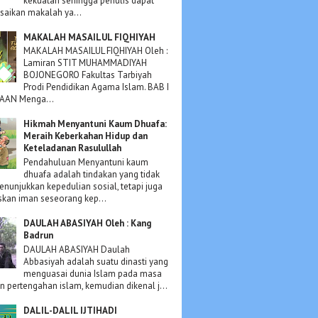
kekuatan sehingga penulis dapat
aikan makalah ya...
MAKALAH MASAILUL FIQHIYAH
MAKALAH MASAILUL FIQHIYAH Oleh :
Lamiran STIT MUHAMMADIYAH
BOJONEGORO Fakultas Tarbiyah
Prodi Pendidikan Agama Islam. BAB I
AN Menga...
Hikmah Menyantuni Kaum Dhuafa:
Meraih Keberkahan Hidup dan
Keteladanan Rasulullah
Pendahuluan Menyantuni kaum
dhuafa adalah tindakan yang tidak
nunjukkan kepedulian sosial, tetapi juga
kan iman seseorang kep...
DAULAH ABASIYAH Oleh : Kang
Badrun
DAULAH ABASIYAH Daulah
Abbasiyah adalah suatu dinasti yang
menguasai dunia Islam pada masa
an pertengahan islam, kemudian dikenal j...
DALIL-DALIL IJTIHADI