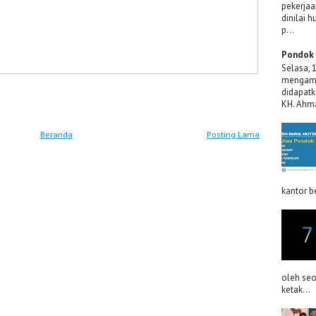
pekerjaa
dinilai 
p...
Pondok 
Selasa, 
mengama
didapatk
KH. Ahma
Beranda
Posting Lama
kantor be
oleh se
ketak...