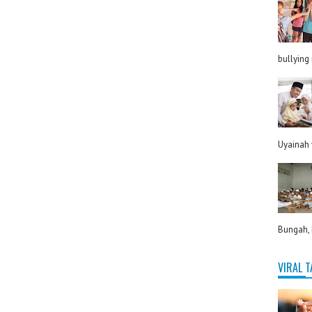
bullying
Uyainah 
Bungah, 
VIRAL 