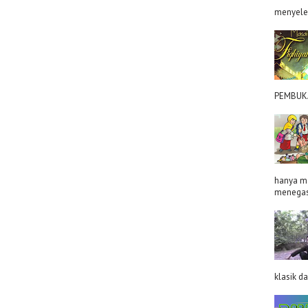
menyeles
PEMBUKA
hanya me
menegas
klasik d