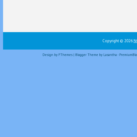
Copyright ©
2026
N
Design by
FThemes
| Blogger Theme by
Lasantha
-
PremiumBlo