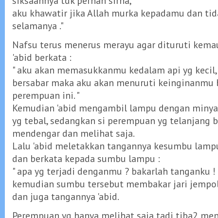
siksaannya tdk pernah sirna,
aku khawatir jika Allah murka kepadamu dan t
selamanya ."
Nafsu terus menerus merayu agar dituruti kem
'abid berkata :
" aku akan memasukkanmu kedalam api yg kecil
bersabar maka aku akan menuruti keinginanmu
perempuan ini. "
Kemudian 'abid mengambil lampu dengan miny
yg tebal, sedangkan si perempuan yg telanjang 
mendengar dan melihat saja.
Lalu 'abid meletakkan tangannya kesumbu lamp
dan berkata kepada sumbu lampu :
" apa yg terjadi denganmu ? bakarlah tanganku ! 
kemudian sumbu tersebut membakar jari jempolny
dan juga tangannya 'abid.
Perempuan yg hanya melihat saja tadi tiba2 men