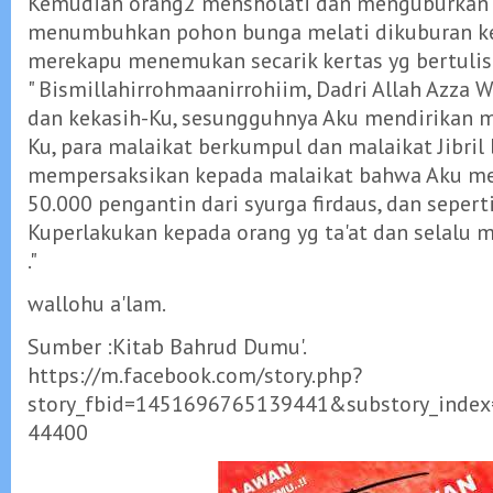
Kemudian orang2 mensholati dan menguburkan k
menumbuhkan pohon bunga melati dikuburan k
merekapu menemukan secarik kertas yg bertulis
" Bismillahirrohmaanirrohiim, Dadri Allah Azza 
dan kekasih-Ku, sesungguhnya Aku mendirikan 
Ku, para malaikat berkumpul dan malaikat Jibril
mempersaksikan kepada malaikat bahwa Aku m
50.000 pengantin dari syurga firdaus, dan seperti
Kuperlakukan kepada orang yg ta'at dan selalu
."
wallohu a'lam.
Sumber :Kitab Bahrud Dumu'.
https://m.facebook.com/story.php?
story_fbid=1451696765139441&substory_inde
44400