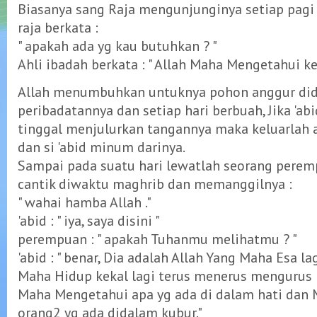
Biasanya sang Raja mengunjunginya setiap pagi 
raja berkata :
" apakah ada yg kau butuhkan ? "
Ahli ibadah berkata : " Allah Maha Mengetahui k
Allah menumbuhkan untuknya pohon anggur di
peribadatannya dan setiap hari berbuah, Jika 'ab
tinggal menjulurkan tangannya maka keluarlah a
dan si 'abid minum darinya.
Sampai pada suatu hari lewatlah seorang perem
cantik diwaktu maghrib dan memanggilnya :
" wahai hamba Allah ."
'abid : " iya, saya disini "
perempuan : " apakah Tuhanmu melihatmu ? "
'abid : " benar, Dia adalah Allah Yang Maha Esa l
Maha Hidup kekal lagi terus menerus mengurus
Maha Mengetahui apa yg ada di dalam hati dan
orang2 yg ada didalam kubur."