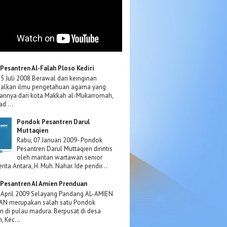
Pesantren Al-Falah Ploso Kediri
15 Juli 2008 Berawal dari keinginan
lkan ilmu pengetahuan agama yang
annya dari kota Makkah al-Mukarromah,
d ...
Pondok Pesantren Darul
Muttaqien
Rabu, 07 Januari 2009- Pondok
Pesantren Darul Muttaqien dirintis
oleh mantan wartawan senior
rita Antara, H. Muh. Nahar. Ide pendir...
Pesantren Al Amien Prenduan
 April 2009 Selayang Pandang AL-AMIEN
N merupakan salah satu Pondok
n di pulau madura. Berpusat di desa
, Kec...