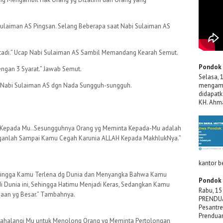
 Sulaiman AS Pingsan. Selang Beberapa saat Nabi Sulaiman AS
tadi.” Ucap Nabi Sulaiman AS Sambil Memandang Kearah Semut.
Pondok 
ngan 3 Syarat.” Jawab Semut.
Selasa, 
mengama
r Nabi Sulaiman AS dgn Nada Sungguh-sungguh.
didapatk
KH. Ahma
 Kepada Mu..Sesungguhnya Orang yg Meminta Kepada-Mu adalah
ganlah Sampai Kamu Cegah Karunia ALLAH Kepada MakhlukNya.”
kantor be
hingga Kamu Terlena dg Dunia dan Menyangka Bahwa Kamu
Pondok 
i Dunia ini, Sehingga Hatimu Menjadi Keras, Sedangkan Kamu
Rabu, 15
jaan yg Besar.” Tambahnya.
PRENDUA
Pesantre
Prenduan
gahalangi Mu untuk Menolong Orang yg Meminta Pertolongan