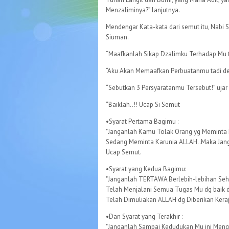
Menzaliminya?” lanjutnya.
Mendengar Kata-kata dari semut itu, Nabi
Siuman.
“Maafkanlah Sikap Dzalimku Terhadap Mu 
“Aku Akan Memaafkan Perbuatanmu tadi de
“Sebutkan 3 Persyaratanmu Tersebut!” uja
“Baiklah..!! Ucap Si Semut
•Syarat Pertama Bagimu :
"Janganlah Kamu Tolak Orang yg Meminta
Sedang Meminta Karunia ALLAH..Maka Jan
Ucap Semut.
•Syarat yang Kedua Bagimu:
"Janganlah TERTAWA Berlebih-lebihan Se
Telah Menjalani Semua Tugas Mu dg baik d
Telah Dimuliakan ALLAH dg Diberikan Kera
•Dan Syarat yang Terakhir :
"Janganlah Sampai Kedudukan Mu ini Men