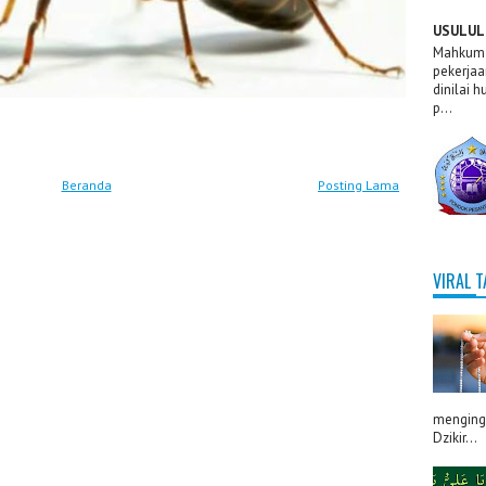
USULUL 
Mahkum F
pekerjaa
dinilai 
p...
Beranda
Posting Lama
VIRAL 
menginga
Dzikir...