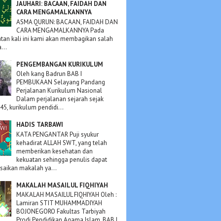
JAUHARI: BACAAN, FAIDAH DAN
CARA MENGAMALKANNYA
ASMA QURUN: BACAAN, FAIDAH DAN
CARA MENGAMALKANNYA Pada
an kali ini kami akan membagikan salah
...
PENGEMBANGAN KURIKULUM
Oleh kang Badrun BAB I
PEMBUKAAN Selayang Pandang
Perjalanan Kurikulum Nasional
Dalam perjalanan sejarah sejak
45, kurikulum pendidi...
HADIS TARBAWI
KATA PENGANTAR Puji syukur
kehadirat ALLAH SWT, yang telah
memberikan kesehatan dan
kekuatan sehingga penulis dapat
aikan makalah ya...
MAKALAH MASAILUL FIQHIYAH
MAKALAH MASAILUL FIQHIYAH Oleh :
Lamiran STIT MUHAMMADIYAH
BOJONEGORO Fakultas Tarbiyah
Prodi Pendidikan Agama Islam. BAB I