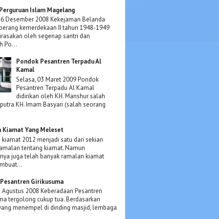
Perguruan Islam Magelang
 16 Desember 2008 Kekejaman Belanda
perang kemerdekaan II tahun 1948-1949
irasakan oleh segenap santri dan
 Po...
Pondok Pesantren Terpadu Al
Kamal
Selasa, 03 Maret 2009 Pondok
Pesantren Terpadu Al Kamal
didirikan oleh KH. Manshur salah
putra KH. Imam Basyari (salah seorang
 Kiamat Yang Meleset
kiamat 2012 menjadi satu dari sekian
ramalan tentang kiamat. Namun
ya juga telah banyak ramalan kiamat
mbuat...
Pesantren Girikusuma
5 Agustus 2008 Keberadaan Pesantren
ma tergolong cukup tua. Berdasarkan
yang menempel di dinding masjid, lembaga