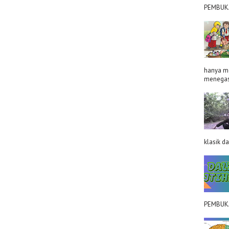
PEMBUKA
hanya me
menegas
klasik d
PEMBUKAA