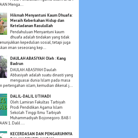
AN Menga...
Hikmah Menyantuni Kaum Dhuafa:
Meraih Keberkahan Hidup dan
Keteladanan Rasulullah
Pendahuluan Menyantuni kaum
dhuafa adalah tindakan yang tidak
nunjukkan kepedulian sosial, tetapi juga
kan iman seseorang kep...
DAULAH ABASIYAH Oleh : Kang
Badrun
DAULAH ABASIYAH Daulah
Abbasiyah adalah suatu dinasti yang
menguasai dunia Islam pada masa
an pertengahan islam, kemudian dikenal j...
DALIL-DALIL IJTIHADI
Oleh: Lamiran Fakultas Tarbiyah
Prodi Pendidikan Agama Islam
Sekolah Tinggi Ilmu Tarbiyah
Muhammadiyah Bojonegoro. BAB I
N 1. Dalil ...
KECERDASAN DAN PENGARUHNYA