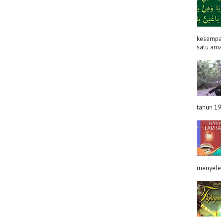
kesempat
satu ama
tahun 19
menyeles