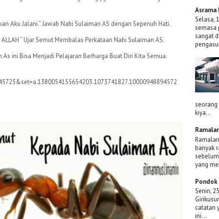
Asrama 
Selasa,
kan Aku Jalani.” Jawab Nabi Sulaiman AS dengan Sepenuh Hati.
semasa 
sangat d
 ALLAH ” Ujar Semut Membalas Perkataan Nabi Sulaiman AS.
pengasuh
As ini Bisa Menjadi Pelajaran Berharga Buat Diri Kita Semua.
45725&set=a.1380054155654203.1073741827.10000948894572
seorang 
kiya...
Ramalan
Ramalan 
banyak 
sebelumn
yang me
Pondok 
Senin, 2
Girikusu
catatan 
ini...