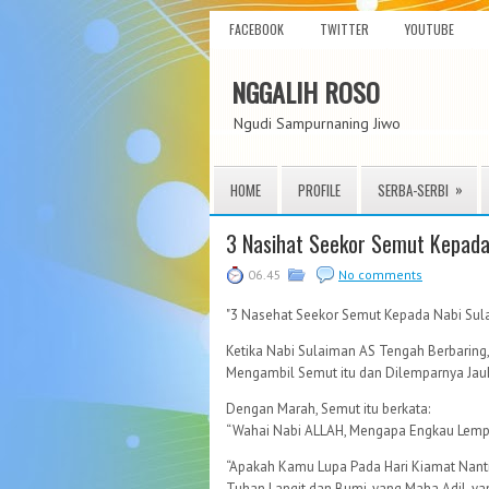
FACEBOOK
TWITTER
YOUTUBE
NGGALIH ROSO
Ngudi Sampurnaning Jiwo
»
HOME
PROFILE
SERBA-SERBI
3 Nasihat Seekor Semut Kepada
06.45
No comments
"3 Nasehat Seekor Semut Kepada Nabi Sul
Ketika Nabi Sulaiman AS Tengah Berbaring
Mengambil Semut itu dan Dilemparnya Jau
Dengan Marah, Semut itu berkata:
“Wahai Nabi ALLAH, Mengapa Engkau Lempar
“Apakah Kamu Lupa Pada Hari Kiamat Nanti 
Tuhan Langit dan Bumi, yang Maha Adil, y