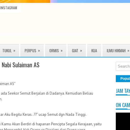
INSTAGRAM
»
»
»
»
»
TUKUL
PERPUS
ORMIS
GIAT
KUA
ILMU HIKMAH
 Nabi Sulaiman AS
Popul
aiman AS"
JAM TA
, ada Seekor Semut Berjalan di Dadanya. Kemudian Beliau
h.
ON CAM
 Aku Begitu Keras..??” ucap Semut dgn Nada Tinggi.
Kamu Akan Berdiri di hapanan Pencipta Segala Kerajaan, yaitu
ang Mengambil Hak Orang yg Dizalimi dari Orang yang